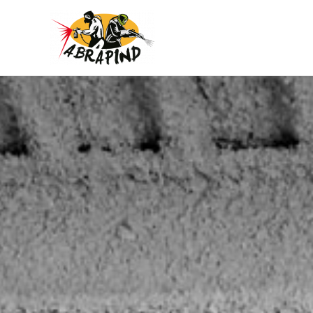
Ir
al
contenido