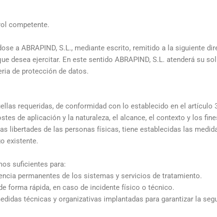
rol competente.
dose a ABRAPIND, S.L., mediante escrito, remitido a la siguiente di
 que desea ejercitar. En este sentido ABRAPIND, S.L. atenderá su so
eria de protección de datos.
las requeridas, de conformidad con lo establecido en el artículo 3
stes de aplicación y la naturaleza, el alcance, el contexto y los fin
las libertades de las personas físicas, tiene establecidas las medid
o existente.
os suficientes para:
iliencia permanentes de los sistemas y servicios de tratamiento.
de forma rápida, en caso de incidente físico o técnico.
as medidas técnicas y organizativas implantadas para garantizar la seg