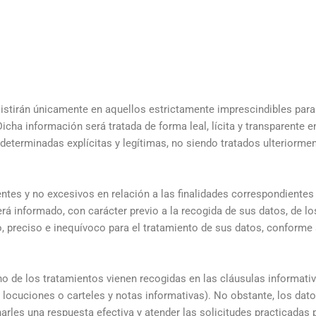
istirán únicamente en aquellos estrictamente imprescindibles para id
Dicha información será tratada de forma leal, lícita y transparente e
s determinadas explícitas y legítimas, no siendo tratados ulteriorm
tes y no excesivos en relación a las finalidades correspondientes
erá informado, con carácter previo a la recogida de sus datos, de 
o, preciso e inequívoco para el tratamiento de sus datos, conforme
uno de los tratamientos vienen recogidas en las cláusulas informat
 locuciones o carteles y notas informativas). No obstante, los dato
arles una respuesta efectiva y atender las solicitudes practicadas p