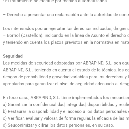
· El tratamiento se efectúe por medios automatizados.
– Derecho a presentar una reclamación ante la autoridad de cont
Los interesados podrán ejercitar los derechos indicados, dirigién
– Borriol (Castellón). indicando en la línea de Asunto el derecho
y teniendo en cuenta los plazos previstos en la normativa en mat
Seguridad
Las medidas de seguridad adoptadas por ABRAPIND, S.L. son aquel
ABRAPIND, S.L., teniendo en cuenta el estado de la técnica, los co
riesgos de probabilidad y gravedad variables para los derechos y 
apropiadas para garantizar el nivel de seguridad adecuado al riesg
En todo caso, ABRAPIND, S.L. tiene implementados los mecanism
a) Garantizar la confidencialidad, integridad, disponibilidad y res
b) Restaurar la disponibilidad y el acceso a los datos personales 
c) Verificar, evaluar y valorar, de forma regular, la eficacia de l
d) Seudonimizar y cifrar los datos personales, en su caso.